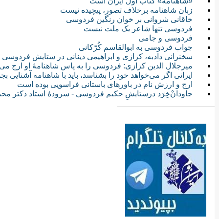
«شاهنامه» کتاب اول ایران است
زبان شاهنامه برخلاف تصور، پیچیده نیست
خاقانی شروانی بر خوان رنگین فردوسی
فردوسی تنها شاعر یک ملت نیست
فردوسی و جامی
جواب فردوسی به ابوالقاسم کُرّکانی
سخنرانی دادبه، کزازی و ابراهیمی دینانی در ستایش فردوسی
میرجلال الدین کزازی: فردوسی را به پاس شاهنامۀ او ارج می‌
ایرانی اگر می‌خواهد خود را بشناسد، باید با شاهنامه آشنایی بجو
ارج و ارزش نام در باورهای باستانی فراسویی بوده است
جاودانْ‌خِرَد درستایشِ حکیم فردوسی - سرودهٔ استاد دکتر 