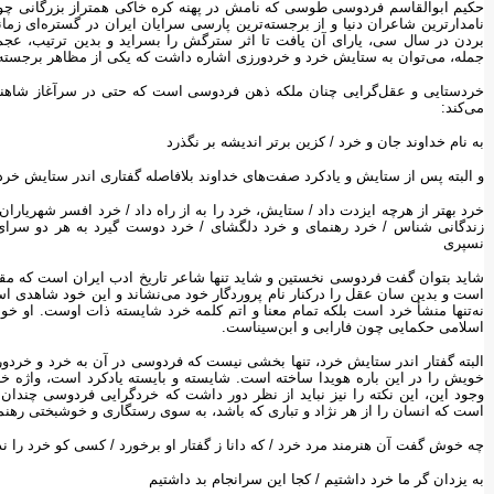
حکیم ابوالقاسم فردوسی طوسی که نامش در پهنه کره خاکی همتراز بزرگانی چو
نامدارترین شاعران دنیا و از برجسته‌ترین پارسی سرایان ایران در گستره‌ای ز
بردن در سال سی، یارای آن یافت تا اثر سترگش را بسراید و بدین ترتیب، عجم ر
جمله، می‌توان به ستایش خرد و خردورزی اشاره داشت که یکی از مظاهر برجسته
خردستایی و عقل‌گرایی چنان ملکه ذهن فردوسی است که حتی در سرآغاز شاهنامه 
می‌کند:
به نام خداوند جان و خرد ‌‌/‌‌ کزین برتر اندیشه بر نگذرد
و البته پس از ستایش و یادکرد صفت‌های خداوند بلافاصله گفتاری اندر ستایش خرد در20 بیت بیان می‌د
خرد بهتر از هرچه ایزدت داد ‌‌/‌‌ ستایش، خرد را به از راه داد ‌‌/‌‌ خرد افسر شهریاران بود 
زندگانی ‌شناس ‌‌/‌‌ خرد رهنمای و خرد دلگشای ‌‌/‌‌ خرد دوست گیرد به هر دو سرای
نسپری
شاید بتوان گفت فردوسی نخستین و شاید تنها شاعر تاریخ ادب ایران است که مقد
است و بدین سان عقل را درکنار نام پروردگار خود می‌نشاند و این خود شاهدی ا
نه‌تنها منشأ خرد است بلکه تمام معنا و اتم کلمه خرد شایسته ذات اوست. او
اسلامی حکمایی چون فارابی و ابن‌سیناست.
البته گفتار اندر ستایش خرد، تنها بخشی نیست که فردوسی در آن به خرد و خردور
وجود این، این نکته را نیز نباید از نظر دور داشت که خردگرایی فردوسی چندا
است که انسان را از هر نژاد و تباری که باشد، به سوی رستگاری و خوشبختی رهن
چه خوش گفت آن هنرمند مرد خرد ‌‌/‌‌ که دانا ز گفتار او برخورد ‌‌/‌‌ کسی کو خرد را 
به یزدان گر ما خرد داشتیم ‌‌/‌‌ کجا این سرانجام بد داشتیم