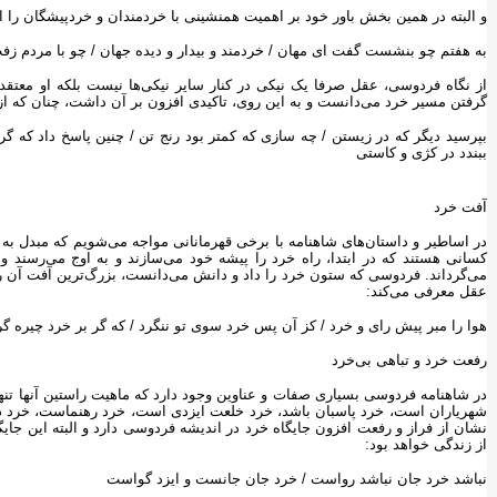
و البته در همین بخش باور خود بر اهمیت همنشینی با خردمندان و خردپیشگان را از
به هفتم چو بنشست گفت ای مهان ‌‌/‌‌ خردمند و بیدار و دیده جهان ‌‌/‌‌ چو با مردم زفت
از نگاه فردوسی، عقل صرفا یک نیکی در کنار سایر نیکی‌ها نیست بلکه او معتقد
گرفتن مسیر خرد می‌دانست و به این روی، تاکیدی افزون بر آن داشت، چنان که از 
بپرسید دیگر که در زیستن ‌‌/‌‌ چه سازی که کمتر بود رنج تن ‌‌/‌‌ چنین پاسخ داد که گر با
ببندد در کژی و کاستی
آفت خرد
در اساطیر و داستان‌های شاهنامه با برخی قهرمانانی مواجه می‌شویم که مبدل 
کسانی هستند که در ابتدا، راه خرد را پیشه خود می‌سازند و به اوج می‌رسند ول
می‌گرداند. فردوسی که ستون خرد را داد و دانش می‌دانست، بزرگ‌ترین آفت آن را
عقل معرفی می‌کند:
هوا را مبر پیش رای و خرد ‌‌/‌‌ کز آن پس خرد سوی تو ننگرد ‌‌/‌‌ که گر بر خرد چیره گرد
رفعت خرد و تباهی بی‌خرد
در شاهنامه فردوسی بسیاری صفات و عناوین وجود دارد که ماهیت راستین آنها تنه
شهریاران است، خرد پاسبان باشد، خرد خلعت ایزدی است، خرد رهنماست، خرد دل
نشان از فراز و رفعت افزون جایگاه خرد در اندیشه فردوسی دارد و البته این جایگ
از زندگی خواهد بود:
نباشد خرد جان نباشد رواست ‌‌/‌‌ خرد جان جانست و ایزد گواست