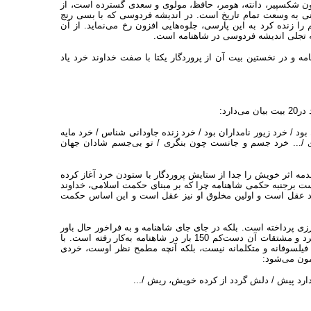
ن شکسپیر، دانته، هومر، حافظ، مولوی و سعدی گسترده است، از
مانی به وسعت تمام تاریخ است. در اندیشه فردوسی که با بسی رنج
ا زنده کرد به این پارسی، جلوه‌هایی افزون رخ می‌نماید. از آن
 تجلی اندیشه فردوسی در شاهنامه است.
و در نخستین بیت آن از پروردگار یکتا با صفت خداوند خرد یاد
ارد:
‌‌/‌‌ خرد زیور نامداران بود‌‌ ‌‌/‌‌ خرد زنده جاودانی‌ شناس ‌‌/‌‌ خرد مایه
 ‌‌/‌‌... خرد جسم و جانست چون بنگری ‌‌/‌‌ تو بی‌جسم شادان جهان
مه اثر خویش را جدا از ستایش پروردگار با ستودن خرد آغاز کرده
ست برجنبه حکمی شاهنامه چرا که بر مبنای حکمت اسلامی، خداوند
 خود عقل است و اولین مخلوق او نیز عقل است و این اساس حکمت
زی پرداخته است. بلکه در جای جای شاهنامه و به فراخور حال باور
خویش را در این باره هویدا ساخته است. شایسته و بایسته یادکرد است، واژه خرد و مشتقات آن دست‌کم 150 بار در شاهنامه به‌کار رفته است. با
ن فیلسوفانه و متکلمانه نیست، بلکه آنچه مطمح نظر اوست، خردی
مون می‌شود:
ندارد پیش ‌‌/‌‌ دلش گردد از کرده خویش، ریش /...