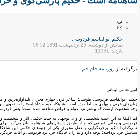
شاهنامه است - حکیم پارسی‌گوی و خرد
حكيم ابوالقاسم فردوسي
نمایش از دوشنبه, 25 ارديبهشت 1391 06:02
بازدید: 11961
برگرفته از
روزنامه جام جم
امیر نعمتی لیمائی
حکیم ابوالقاسم فردوسی طوسی؛ شاعر قرن چهارم هجری، بلندآوازه‌ترین و م
زبان‌های عربی و پهلوی مسلط بوده است، شاهکار خود «شاهنامه» را به نحوی سرو
وجه شخصیت اوست که بیشتر نزد عوام و خواص شناخته شده است؛ یعنی فردوسی
اما اکتفا به این حیث شخصیتی او و بی‌توجهی به حیث حکمی آثار و شخصیت وی
فردوسی و معانی عمیقی که او از طریق داستان‌های شاهنامه بیان می‌کند، برای آ
نمی‌گذارد؛ تاکید برخردگرایی و عقل محوری یکی از جنبه‌‌های حکمی این شاهکا
ستایش خرد پرداخته؛ توجه دارد و ما را با جایگاه خرد نزد فردوسی و آفات خردگریزی