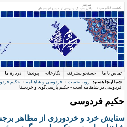
سرتیتر:
یکشنبه
, 18ام مرداد
دالان سیونیک، و درسی از خسرو انوشیروان
تماس با ما
جستجو پیشرفته
نگارخانه
پیوندها
دربارهٔ ما
شما اینجا هستید:
رویه نخست
فردوسی و شاهنامه
حكيم فردو
فردوسی در شاهنامه است - حکیم پارسی‌گوی و خردستا
حكيم فردوسی
ستایش خرد و خردورزی از مظاهر برجس