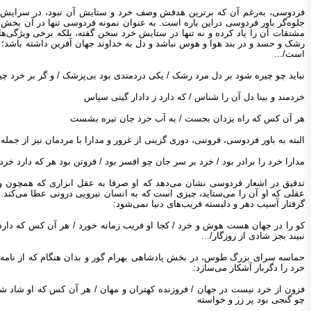
فردوسی، به‌رغم آن که برترین هدفش وصف خرد و ستایش آن نبود، در سرایش شا
مشتقات آن را یاد کرده و نه تنها در ستایش خرد سخن گفته، بلکه برخی ویژگی‌ها
رشک و حسد و در بند هوا و هوس نباشد و دل به خداوند جهان آفرین داشته باشد؛ خر
است/...
نباید چو چیره شود بر دل مرد رشک ‌‌/‌‌ یکی دردمندی بود بی‌پزشک ‌‌/‌‌ و گر بر خرد چیره 
خردمند و بینا دل آن را شناس ‌‌/‌‌ که دارد ز دادار گیتی سپاس
هر آن کس که راه یزدان بجست ‌‌/‌‌ به آب خرد جان تیره بشست
البته به باور فردوسی، فروتنی، دوری گزینی از غرور و مدارا با مردمان نیز از جمل
مدارا خرد را برادر بود ‌‌/‌‌ خرد بر سر جان چو افسر بود ‌‌/‌‌ فروتن بود هر که دارد خر
تدقیق در اشعار فردوسی‌ نشان می‌دهد که او صرفا به عقل ابزاری که همچون وسیل
عقلی که او آن را می‌ستاید، چیزی است که به انسان نیرویی درونی عطا می‌کند. 
گرفتار آسیب دهر و دلبسته فریب‌های دنیا نمی‌شود:
کو را در جهان هست هوش و خرد ‌‌/‌‌ کجا او فریب زمانه خورد ‌‌/‌‌ هر آن کس که دارد روا
نبیند بجز شادی از روزگار/...
حماسه سرای بزرگ طوس، در بخش پادشاهی بهرام گور و بدان هنگام که از نامه ب
خرد را دگربار آشکار می‌سازد:
فزون از خرد نیست در جهان ‌‌/‌‌ فروزنده کهتران و مهان ‌‌/‌‌ هر آن کس که او شاد شد از خ
چو گنجی بود پر زر و خواسته