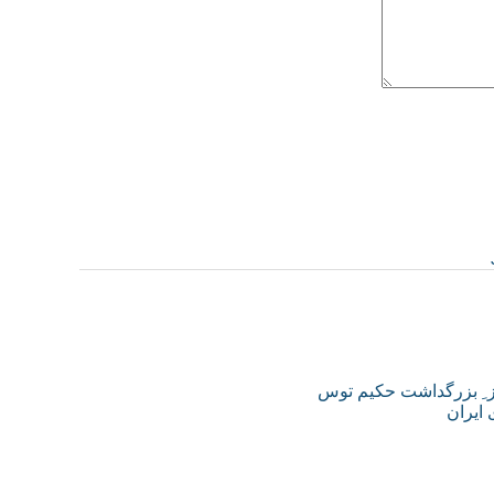
روز ِ بزرگداشت حكيم توس
 ایران