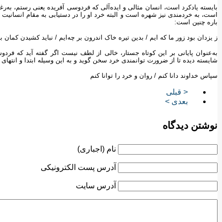
بایسته یادکرد است، انسان مثالی و ایده‌آلی که فردوسی آفریده یعنی رستم، به‌رغ
است، به خردمندی نیز شهره است و البته خرد او را در دستیابی به مقام انسانیت
باره چنین است:
ز یزدان بود زور ما که ایم ‌‌/‌‌ بدین تیره خاک اندرون بر چه‌ایم ‌‌/‌‌ نباید کشیدن کمان بد
به‌عنوان پایانی بر این کوتاه جستار، خالی از لطف نیست اگر گفته آید که فردو
شایسته دیده تا از ضرورت توانمندی خرد سخن گوید و به این وسیله ابتدا و انتهای 
سپاس خداوند دانا کنم ‌‌/‌‌ روان و خرد را توانا کنم
< قبلی
بعدی >
نوشتن دیدگاه
نام (اجباری)
آدرس پست الکترونیکی
آدرس سایت