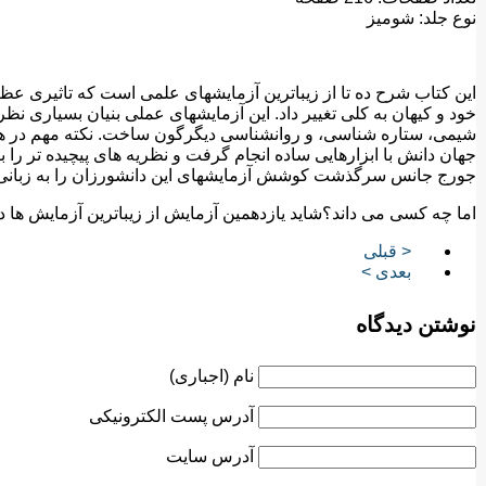
نوع جلد: شوميز
اين كتاب شرح ده تا از زيباترين آزمايشهاى علمى است كه تاثيرى عظ
خود و كيهان به كلى تغيير داد. اين آزمايشهاى عملى بنيان بسيارى نظر
شيمى، ستاره شناسى، و روانشناسى ديگرگون ساخت. نكته مهم در همه ا
جهان دانش با ابزارهايى ساده انجام گرفت و نظريه هاى پيچيده تر را با
جورج جانس سرگذشت كوشش آزمايشهاى اين دانشورزان را به زبانى سا
اما چه کسی می داند؟شاید یازدهمین آزمایش از زیباترین آزمایش ها در
< قبلی
بعدی >
نوشتن دیدگاه
نام (اجباری)
آدرس پست الکترونیکی
آدرس سایت