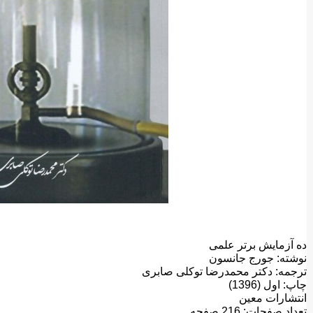
ده آزمايش برتر علمی
نوشته: جورج جانسون
ترجمه: دکتر محمدرضا توکلی صابری
چاپ: اول (1396)
انتشارات معين
تعداد صفحات: 216 صفحه