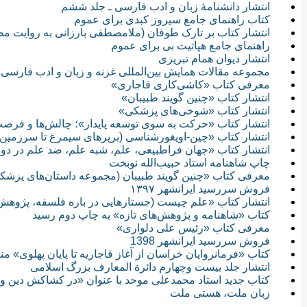
انتشار دانشنامۀ زبان و ادب فارسی ـ جلد ششم
کتاب راهنمای جامع سیروز کبدی برای عموم
انتشار کتاب بر تارک طوفان (ملامصطفی بارزانی به روایت مط
راهنمای جامع هپاتیت بی برای عموم
انتشار دیوان همام تبریزی
مجموعه مقالات همایش بین‌المللی غزنه و زبان و ادب فارسی
معرفی کتاب «کاشی‌کاری قاجاری»
انتشار کتاب «چنين گويند طبيبان»
انتشار کتاب «شوخى‌های پزشکى»
انتشار کتاب «حرکت به سوی توسعه پایدار»؛ چالش‌ها و فر
انتشار کتاب «چین-اویغورشناسی (برپرهای سیمرغ تا سرزمین
انتشار کتاب «جهان فراطبيعى، علم، شبه علم، ضد علم در د
چاپ شاهنامه استاد حبیب‌الله نوبخت
معرفی کتاب «چنین گویند طبیبان (مجموعه داستان‌هاى پزشک
فروش سررسید ایرانشهر ۱۳۹۷
انتشار کتاب «علم چیست (جستارهایی در باره فلسفه، پژوهش
کتاب «شاهنامه و پژوهش‌های تازه» به چاپ دوم رسید
معرفی کتاب «رئیس علی دلواری»
فروش سررسید ایرانشهر 1398
کتاب «فرمانروایان خراسان از آغاز قاجاریه تا پایان پهلوی» م
انتشار جلد بیست وچهارم دائرة المعارف بزرگ اسلامی
کتاب جدید استاد محمدعلی موحد با عنوان «در کشاکش دین و
زبان ملت، هستی ملت