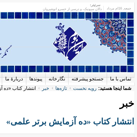
سرتیتر:
جمعه
, 16ام مرداد
دالان سیونیک، و درسی از خسرو انوشیروان
تماس با ما
جستجو پیشرفته
نگارخانه
پیوندها
دربارهٔ ما
شما اینجا هستید:
رویه نخست
تازه‌ها
خبر
انتشار کتاب «ده آ
خبر
انتشار کتاب «ده آزمايش برتر علمی»