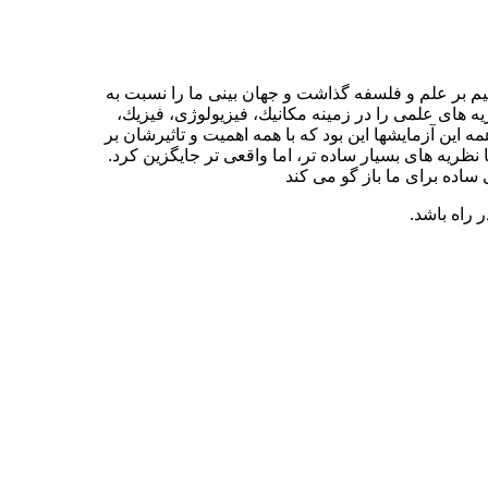
يم بر علم و فلسفه گذاشت و جهان بينى ما را نسبت به
يه هاى علمى را در زمينه مكانيك، فيزيولوژى، فيزيك،
ين آزمايشها اين بود كه با همه اهميت و تاثيرشان بر
 نظريه هاى بسيار ساده تر، اما واقعى تر جايگزين كرد.
ده براى ما باز گو مى كند
 راه باشد.