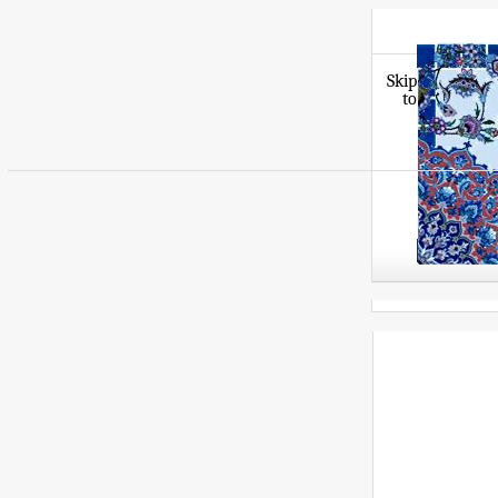
Skip
to