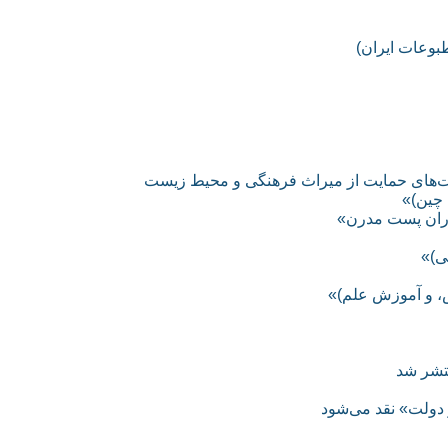
بوعات ایران)
صت‌های حمایت از میراث فرهنگی و محیط زیست
 چین)»
وران پست مدرن»
ى)»
، و آموزش علم)»
نتشر شد
 دولت» نقد می‌شود